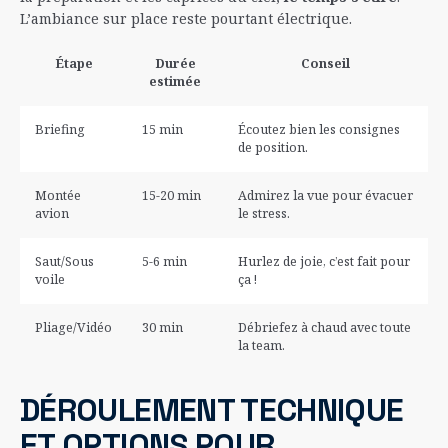
L’ambiance sur place reste pourtant électrique.
Étape
Durée
Conseil
estimée
Briefing
15 min
Écoutez bien les consignes
de position.
Montée
15-20 min
Admirez la vue pour évacuer
avion
le stress.
Saut/Sous
5-6 min
Hurlez de joie, c’est fait pour
voile
ça !
Pliage/Vidéo
30 min
Débriefez à chaud avec toute
la team.
DÉROULEMENT TECHNIQUE
ET OPTIONS POUR